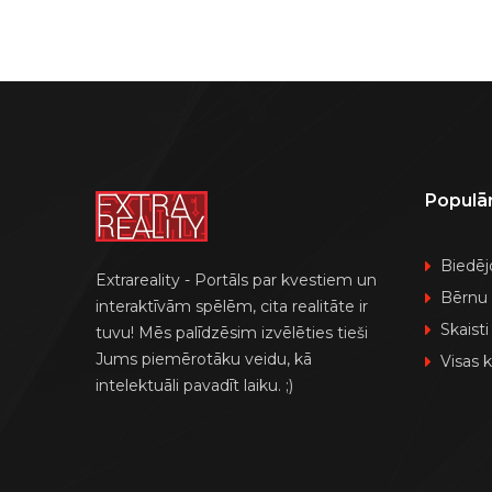
Populā
Biedēj
Extrareality - Portāls par kvestiem un
Bērnu
interaktīvām spēlēm, cita realitāte ir
Skaisti
tuvu! Mēs palīdzēsim izvēlēties tieši
Jums piemērotāku veidu, kā
Visas 
intelektuāli pavadīt laiku. ;)