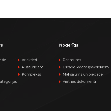
rs
Noderīgs
ošie
Ar aktieri
Par mums
Pusaudžiem
Escape Room īpašniekiem
Komplekss
Maksājums un piegāde
kategorijas
Vietnes dokumenti