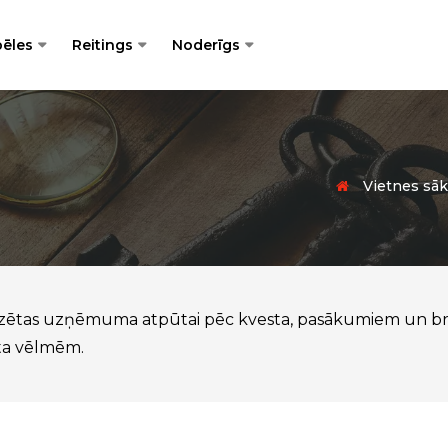
pēles
Reitings
Noderīgs
Vietnes s
edzētas uzņēmuma atpūtai pēc kvesta, pasākumiem un brīvd
nta vēlmēm.