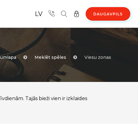
LV
DAUGAVPILS
ākumlapa
Meklēt spēles
Viesu zonas
ienām. Tajās bieži vien ir izklaides