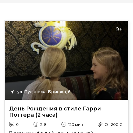
9+
ул. Пулквежа Бриежа, 6
День Рождения в стиле Гарри
Поттера (2 часа)
0
2-8
120 мин
От 200 €
Превратите обычный квест в настоящий...