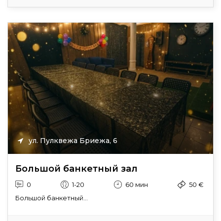
ул. Пулквежа Бриежа, 6
Большой банкетный зал
0
1-20
60 мин
50 €
Большой банкетный...