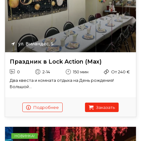
ул. Виландес, 5
Праздник в Lock Action (Max)
0
2-14
150 мин
От 240 €
Два квеста и комната отдыха на День рождения!
Большой...
Подробнее
Заказать
НОВИНКА!