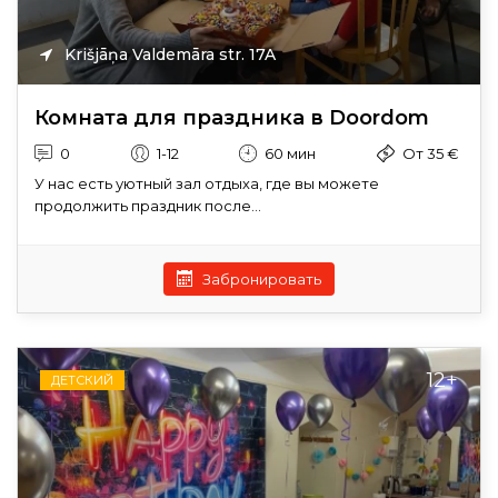
Krišjāņa Valdemāra str. 17A
Комната для праздника в Doordom
0
1-12
60 мин
От 35 €
У нас есть уютный зал отдыха, где вы можете
продолжить праздник после...
Забронировать
12+
ДЕТСКИЙ