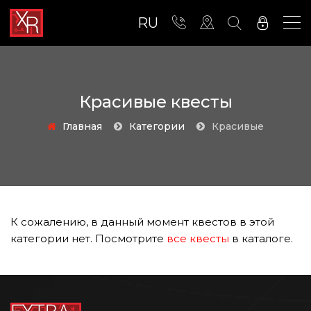
RU
Красивые квесты
Главная
Категории
красивые
К сожалению, в данный момент квестов в этой
категории нет. Посмотрите
все квесты
в каталоге.