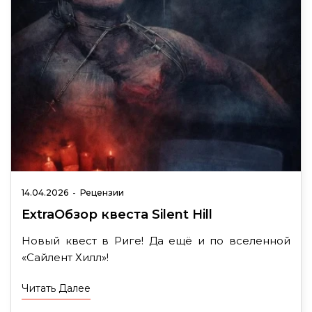
14.04.2026
-
Рецензии
ExtraОбзор квеста Silent Hill
Новый квест в Риге! Да ещё и по вселенной
«Сайлент Хилл»!
Читать Далее