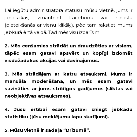
Lai iegūtu administratora statusu mūsu vietnē, jums ir
jāpiesakās, izmantojot Facebook vai e-pastu
(pieteikšanās ar vienu klikšķi), pēc tam rakstiet mums
jebkurā ērtā veidā. Tad mēs visu izdarīsim.
2. Mēs cenšamies strādāt un draudzēties ar visiem,
tāpēc esam gatavi apsvērt un kopīgi izdomāt
visdažādākās akcijas vai dāvinājumus.
3. Mēs strādājam ar katru atsauksmi. Mums ir
manuāla moderēšana, un mēs esam gatavi
sazināties ar jums strīdīgos gadījumos (sliktas vai
neobjektīvas atsauksmes).
4. Jūsu ērtībai esam gatavi sniegt jebkādu
statistiku (jūsu meklējumu lapu skatījumi).
5. Mūsu vietnē ir sadaļa “Drīzumā”.