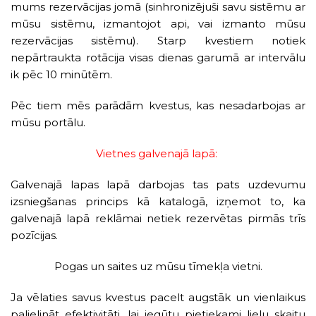
mums rezervācijas jomā (sinhronizējuši savu sistēmu ar
mūsu sistēmu, izmantojot api, vai izmanto mūsu
rezervācijas sistēmu). Starp kvestiem notiek
nepārtraukta rotācija visas dienas garumā ar intervālu
ik pēc 10 minūtēm.
Pēc tiem mēs parādām kvestus, kas nesadarbojas ar
mūsu portālu.
Vietnes galvenajā lapā:
Galvenajā lapas lapā darbojas tas pats uzdevumu
izsniegšanas princips kā katalogā, izņemot to, ka
galvenajā lapā reklāmai netiek rezervētas pirmās trīs
pozīcijas.
Pogas un saites uz mūsu tīmekļa vietni.
Ja vēlaties savus kvestus pacelt augstāk un vienlaikus
palielināt efektivitāti, lai iegūtu pietiekami lielu skaitu