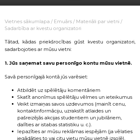
Vietnes sākumlapa
/
Emuārs
/
Materiāli par vietni
/
Sadarbība ar kvestu organizatori
Tātad, kādas priekšrocības gūst kvestu organizatori,
sadarbojoties ar mūsu vietni:
1. Jūs saņemat savu personīgo kontu mūsu vietnē.
Savā personīgajā kontā jūs varēsiet:
Atbildēt uz spēlētāju komentāriem
Skatīt anonīmus spēlētāju vēlmes un ieteikumus
Veikt izmaiņas savos uzdevumos (mainīt cenu,
kontaktinformāciju, uzrakstīt atlaides un
pašreizējās akcijas studentiem un jubilāriem,
dalīties ar istabas statistiku u. c.).
Iepazīties ar mūsu reklāmas iespējām (ja vēlaties
iegādāties to vai citu vietu mūsu vietnē izsolē).