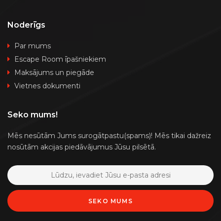
Noderīgs
Par mums
Escape Room īpašniekiem
Maksājums un piegāde
Vietnes dokumenti
Seko mums!
Mēs nesūtām Jums surogātpastu(spams)! Mēs tikai dažreiz
nosūtām akcijas piedāvājumus Jūsu pilsētā.
SEKO MUMS