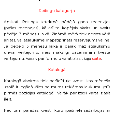
Reitingu kategorija:
Apskati. Reitingu ietekmē pēdējā gada recenzijas
(pašas recenzijas), kā arī to kopējais skaits un skaits
pēdējo 3 mēnešu laikā. Zināmā mērā tiek ņemts vērā
arī tas, vai atsauksmei ir apstiprināts rezervējums vai nē.
Ja pēdējo 3 mēnešu laikā ir pārāk maz atsauksmju
un/vai vērtējumu, mēs mākslīgi pazeminām kvesta
vērtējumu. Vairāk par formulu varat izlasīt šajā
saitē
.
Katalogā:
Katalogā vispirms tiek parādīti tie kvesti, kas mēneša
izsolē ir iegādājušies no mums reklāmas laukumu (trīs
pirmās pozīcijas katalogā). Vairāk par izsoli varat izlasīt
šeit.
Pēc tam parādās kvesti, kuru īpašnieki sadarbojas ar