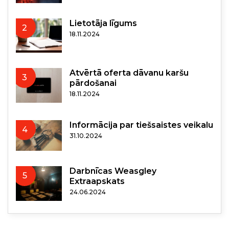
Lietotāja līgums
2
18.11.2024
Atvērtā oferta dāvanu karšu
3
pārdošanai
18.11.2024
Informācija par tiešsaistes veikalu
4
31.10.2024
Darbnīcas Weasgley
5
Extraapskats
24.06.2024