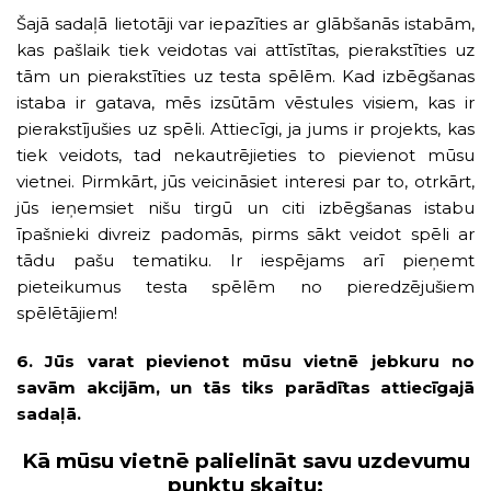
Šajā sadaļā lietotāji var iepazīties ar glābšanās istabām,
kas pašlaik tiek veidotas vai attīstītas, pierakstīties uz
tām un pierakstīties uz testa spēlēm. Kad izbēgšanas
istaba ir gatava, mēs izsūtām vēstules visiem, kas ir
pierakstījušies uz spēli. Attiecīgi, ja jums ir projekts, kas
tiek veidots, tad nekautrējieties to pievienot mūsu
vietnei. Pirmkārt, jūs veicināsiet interesi par to, otrkārt,
jūs ieņemsiet nišu tirgū un citi izbēgšanas istabu
īpašnieki divreiz padomās, pirms sākt veidot spēli ar
tādu pašu tematiku. Ir iespējams arī pieņemt
pieteikumus testa spēlēm no pieredzējušiem
spēlētājiem!
6. Jūs varat pievienot mūsu vietnē jebkuru no
savām akcijām, un tās tiks parādītas attiecīgajā
sadaļā.
Kā mūsu vietnē palielināt savu uzdevumu
punktu skaitu: