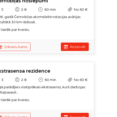
ernobiļas noslēpumi
5
2-8
60 min
No 60 €
86. gadā Černobiļas atomelektrostacijas avārijas
zultātā 30 km rādiusā...
Vairāk par kvestu
Dāvanu karte
Rezervēt
kstrasensa rezidence
3
2-8
60 min
No 60 €
gā parādījies visstiprākais ekstrasenss, kurš darbojas
Aizpasauli...
Vairāk par kvestu