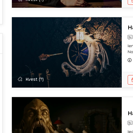
H
Ie
No
Kvest (?)
H
Ie