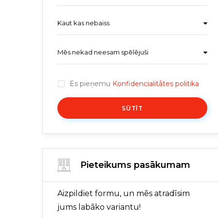
Kaut kas nebaiss
Mēs nekad neesam spēlējuši
Es pieņemu
Konfidencialitātes politika
SŪTĪT
Pieteikums pasākumam
Aizpildiet formu, un mēs atradīsim
jums labāko variantu!