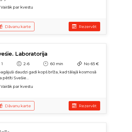
Vairāk par kvestu
Dāvanu karte
Rezervēt
eśie. Laboratorija
1
2-6
60 min
No 65 €
 pagājuši daudzi gadi kopš brīža, kad tālajā kosmosā
a pētīti Svešie...
Vairāk par kvestu
Dāvanu karte
Rezervēt