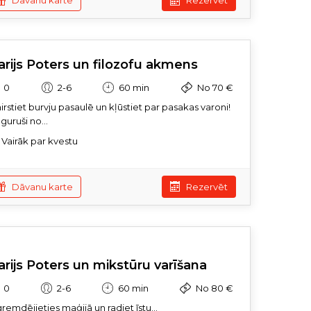
Dāvanu karte
Rezervēt
arijs Poters un filozofu akmens
0
2-6
60 min
No 70 €
nirstiet burvju pasaulē un kļūstiet par pasakas varoni!
guruši no...
Vairāk par kvestu
Dāvanu karte
Rezervēt
arijs Poters un mikstūru varīšana
0
2-6
60 min
No 80 €
gremdējieties maģijā un radiet īstu...