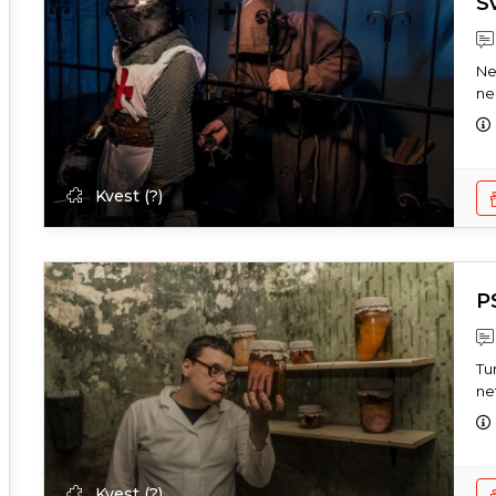
S
Ne
ne
Kvest (?)
P
Tu
net
Kvest (?)