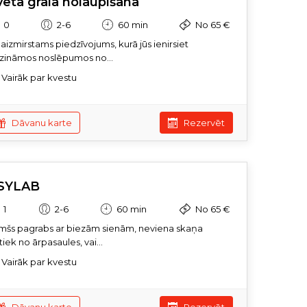
vētā grāla nolaupīšana
0
2-6
60 min
No 65 €
aizmirstams piedzīvojums, kurā jūs ienirsiet
zināmos noslēpumos no...
Vairāk par kvestu
Dāvanu karte
Rezervēt
SYLAB
1
2-6
60 min
No 65 €
mšs pagrabs ar biezām sienām, neviena skaņa
iek no ārpasaules, vai...
Vairāk par kvestu