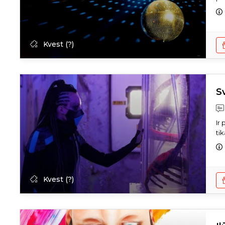
Kvest (?)
Sv
Ir
tik
Kvest (?)