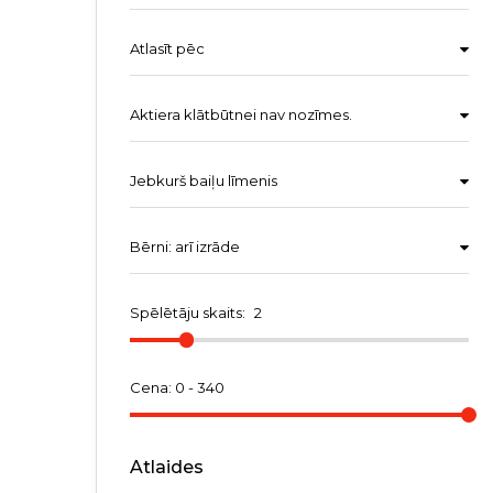
Atlasīt pēc
Aktiera klātbūtnei nav nozīmes.
Jebkurš baiļu līmenis
Bērni: arī izrāde
Spēlētāju skaits:
2
Cena: 0 -
340
Atlaides