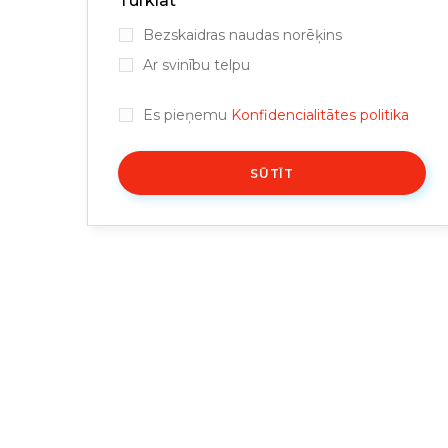
Turklāt
Bezskaidras naudas norēķins
Ar svinību telpu
Es pieņemu
Konfidencialitātes politika
SŪTĪT