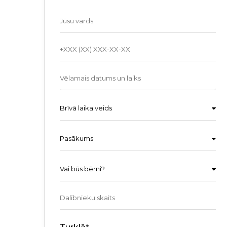
Brīvā laika veids
Pasākums
Vai būs bērni?