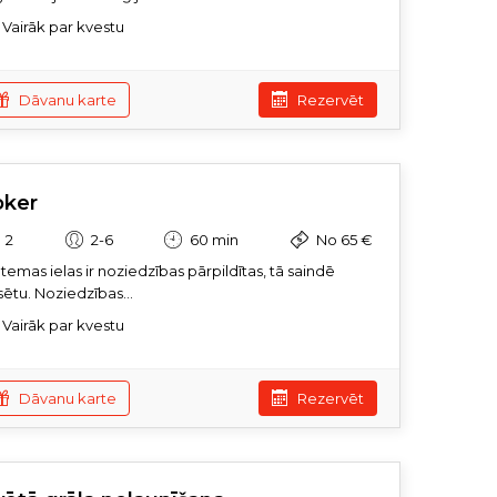
Vairāk par kvestu
Dāvanu karte
Rezervēt
oker
2
2-6
60 min
No 65 €
temas ielas ir noziedzības pārpildītas, tā saindē
sētu. Noziedzības...
Vairāk par kvestu
Dāvanu karte
Rezervēt