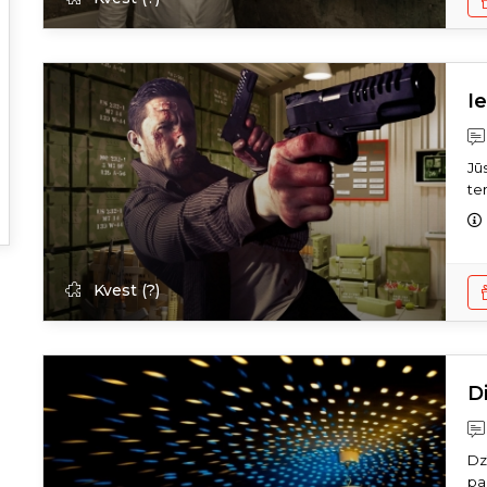
I
Jū
ter
Kvest (?)
D
Dz
pa