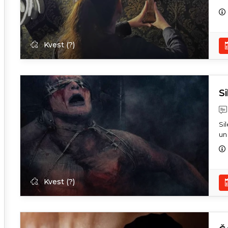
Kvest (?)
Si
Si
un 
Kvest (?)