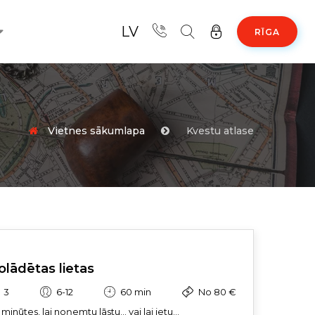
LV
RĪGA
Vietnes sākumlapa
Kvestu atlase
olādētas lietas
3
6-12
60 min
No 80 €
minūtes, lai noņemtu lāstu… vai lai ietu...