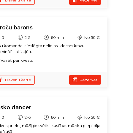
Dāvanu karte
Rezervēt
eroču barons
0
2-5
60 min
No 50 €
su komanda ir ieslēgta nelielas lidostas kravu
minālī. Lai izkļūtu...
Vairāk par kvestu
Dāvanu karte
Rezervēt
isko dancer
0
2-6
60 min
No 50 €
īves prieks, mūžīgie svētki, kustības mūzika piepildīja
gājušā...