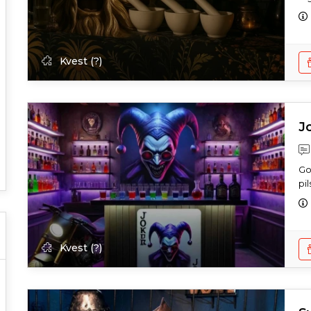
Kvest (?)
J
Go
pil
Kvest (?)