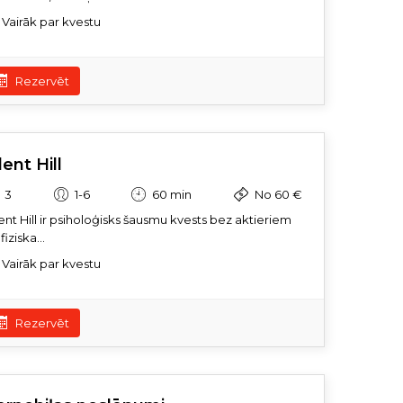
Vairāk par kvestu
Rezervēt
lent Hill
3
1-6
60 min
No 60 €
lent Hill ir psiholoģisks šausmu kvests bez aktieriem
fiziska...
Vairāk par kvestu
Rezervēt