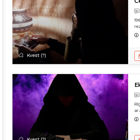
Č
19
re
Kvest (?)
E
Rī
ar 
Kvest (?)