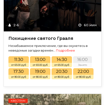
2-6
60 мин
Похищение святого Грааля
Незабываемое приключение, где вы окунетесь в
неведомые загадки времён...
Подробнее
11:30
13:00
14:30
16:00
от 65.00 руб
от 65.00 руб
от 65.00 руб
Занято
17:30
19:00
20:30
22:00
от 80.00 руб
от 80.00 руб
от 80.00 руб
от 80.00 руб
КВЕСТРУМ