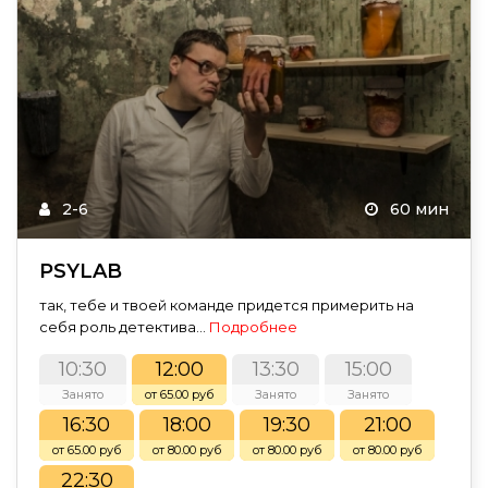
2-6
60 мин
PSYLAB
так, тебе и твоей команде придется примерить на
себя роль детектива...
Подробнее
10:30
12:00
13:30
15:00
Занято
от 65.00 руб
Занято
Занято
16:30
18:00
19:30
21:00
от 65.00 руб
от 80.00 руб
от 80.00 руб
от 80.00 руб
22:30