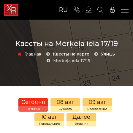
RU
Квесты на Merķeļa iela 17/19
Главная
Квесты на карте
Улицы
Merķeļa iela 17/19
Сегодня
08 авг
09 авг
Пятница
Суббота
Воскресенье
10 авг
Далее
Понедельник
Вторник