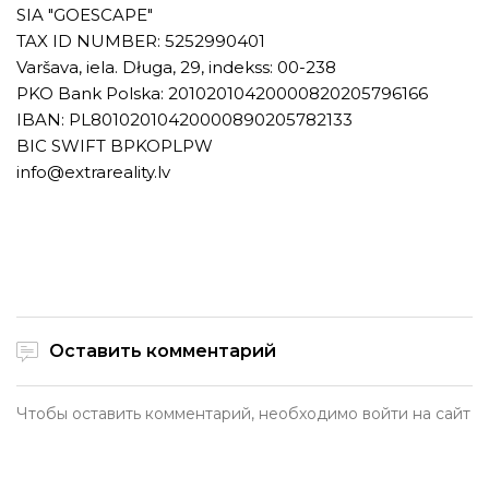
SIA "GOESCAPE"
TAX ID NUMBER: 5252990401
Varšava, iela. Długa, 29, indekss: 00-238
PKO Bank Polska: 20102010420000820205796166
IBAN: PL80102010420000890205782133
BIC SWIFT BPKOPLPW
info@extrareality.lv
Оставить комментарий