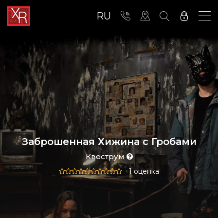
RU
Заброшенная Хижина с Гробами
Квеструм
1 оценка