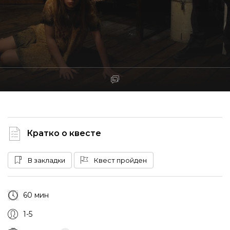
Кратко о квесте
В закладки
Квест пройден
60 мин
1-5