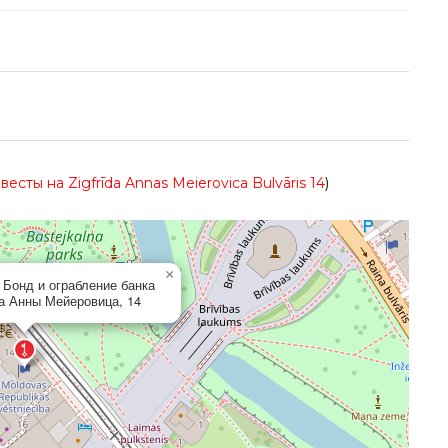
весты на Zigfrīda Annas Meierovica Bulvāris 14
)
×
Бонд и ограбление банка
а Анны Мейеровица, 14