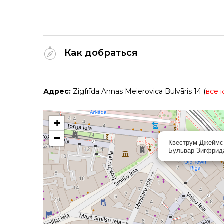
Как добраться
Адрес:
Zigfrīda Annas Meierovica Bulvāris 14 (
все к
+
−
Квеструм Джеймс 
Бульвар Зигфрид