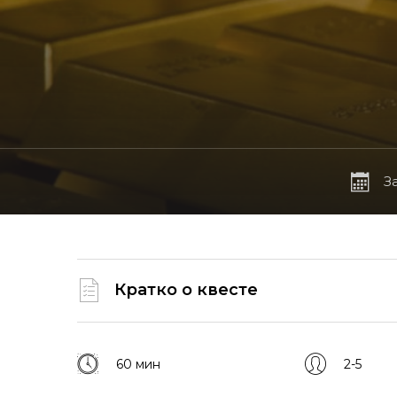
З
Кратко о квесте
60 мин
2-5