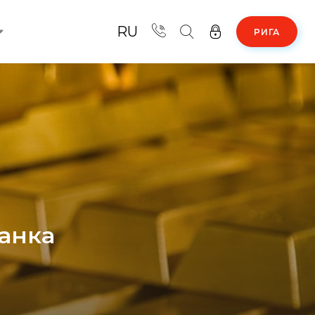
RU
РИГА
анка