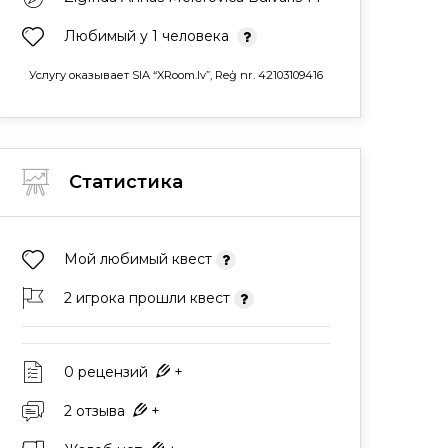
Любимый у 1 человека
Услугу оказывает SIA “XRoom.lv”, Reģ nr. 42103109416
Статистика
Мой любимый квест
2 игрока прошли квест
0 рецензий
+
2 отзыва
+