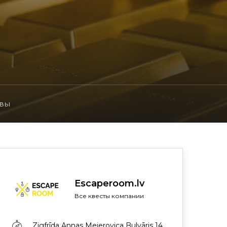
вы
Escaperoom.lv
Все квесты компании
Zigfrīda Annas Meierovica Bulvāris 14