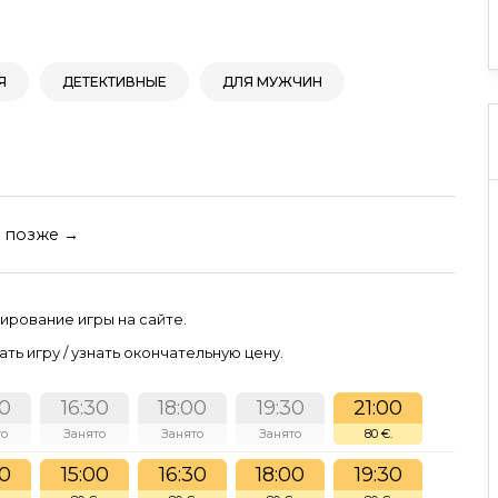
Я
ДЕТЕКТИВНЫЕ
ДЛЯ МУЖЧИН
позже →
ирование игры на сайте.
ть игру / узнать окончательную цену.
00
16:30
18:00
19:30
21:00
то
Занято
Занято
Занято
80 €.
30
15:00
16:30
18:00
19:30