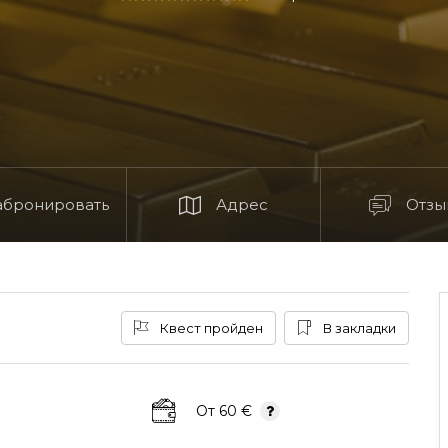
абронировать
Адрес
Отзы
Квест пройден
В закладки
От 60 €