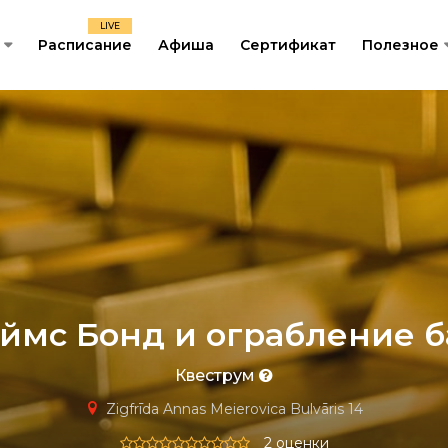
LIVE
Расписание
Афиша
Сертификат
Полезное
ймс Бонд и ограбление б
Квеструм
Zigfrīda Annas Meierovica Bulvāris 14
2 оценки