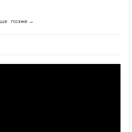
ьше
позже →