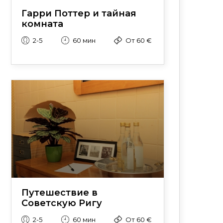
Гарри Поттер и тайная
комната
2-5
60 мин
От 60 €
Путешествие в
Советскую Ригу
2-5
60 мин
От 60 €