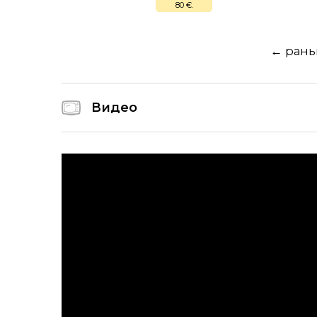
80 €.
← ран
Видео