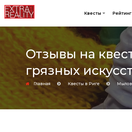
Квесты
Рейтинг
Отзывы на квес
грязных искусс
Главная
Квесты в Риге
Мыло