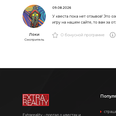
09.08.2026
У квеста пока нет отзывов! Это о
игру на нашем сайте, то вам за 
Локи
О бонусной программе
Смотритель
Попул
страш
Extrareality - портал о квестах и