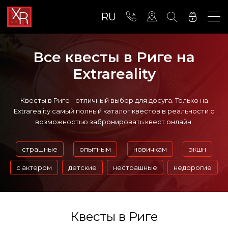
RU
Все квесты в Риге на
Extrareality
Квесты в Риге - отличный выбор для досуга. Только на
Extrareality самый полный каталог квестов в реальности с
возможностью забронировать квест онлайн.
страшные
опытным
новичкам
экшн
с актером
детские
нестрашные
недорогие
Квесты в Риге