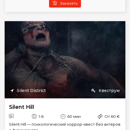
Заказать
Silent District
Квеструм
Silent Hill
1-6
60 мин
От 60 €
Silent Hill — психологический хоррор-квест без актёров