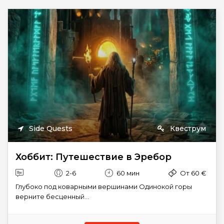
Side Quests
Квеструм
Хоббит: Путешествие в Эребор
2-6
60 мин
От 60 €
Глубоко под коварными вершинами Одинокой горы
верните бесценный...