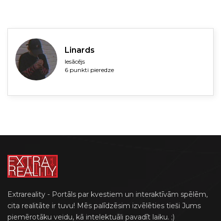
Linards
Iesācējs
6 punkti pieredze
Extrareality - Portāls par kvestiem un interaktīvām spēlēm,
cita realitāte ir tuvu! Mēs palīdzēsim izvēlēties tieši Jums
piemērotāku veidu, kā intelektuāli pavadīt laiku. ;)