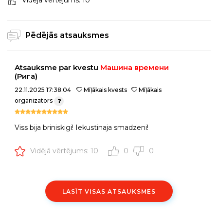
Vidējā vērtējums: 10
Pēdējās atsauksmes
Atsauksme par kvestu
Машина времени
(Рига)
22.11.2025 17:38:04
Mīļākais kvests
Mīļākais
organizators
Viss bija briniskigi! Iekustinaja smadzeni!
Vidējā vērtējums: 10
0
0
LASĪT VISAS ATSAUKSMES