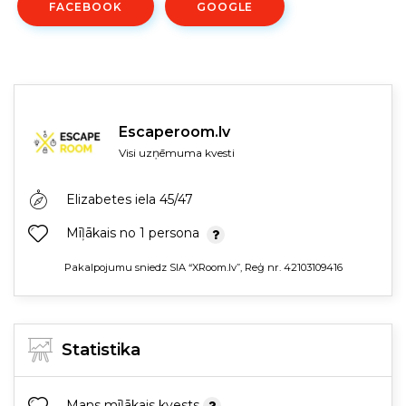
FACEBOOK
GOOGLE
Escaperoom.lv
Visi uzņēmuma kvesti
Elizabetes iela 45/47
Mīļākais no 1 persona
Pakalpojumu sniedz SIA “XRoom.lv”, Reģ nr. 42103109416
Statistika
Mans mīļākais kvests