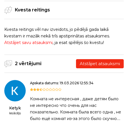
Kvesta reitings
Kvesta reitings vēl nav izveidots, jo pēdējā gada laikā
kvestam ir mazāk nekā trīs apstiprinātas atsauksmes.
Atstājiet savu atsauksmi
, ja esat spēlējis šo kvestu!
2 vērtējumi
Atstājiet atsauksmi
Apskata datums: 19.03.2026 12:55:34
Комната не интересная , даже детям было
не интересно что очень для нас
Ketyk
показательно. Комната была всего одна , не
Iesācējs
было ещё комнат из-за этого было скучно….