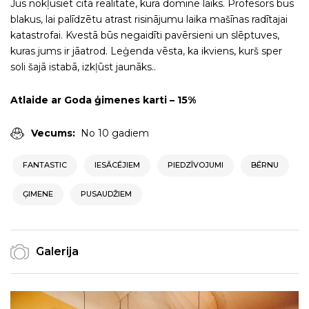
Jūs nokļūsiet citā realitātē, kurā dominē laiks. Profesors būs
blakus, lai palīdzētu atrast risinājumu laika mašīnas radītajai
katastrofai. Kvestā būs negaidīti pavērsieni un slēptuves,
kuras jums ir jāatrod. Leģenda vēsta, ka ikviens, kurš sper
soli šajā istabā, izkļūst jaunāks..
Atlaide ar Goda ģimenes karti – 15%
Vecums:
No 10 gadiem
FANTASTIC
IESĀCĒJIEM
PIEDZĪVOJUMI
BĒRNU
ĢIMENE
PUSAUDŽIEM
Galerija