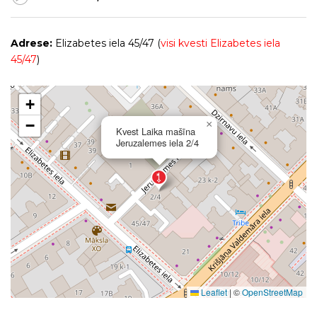
Adrese:
Elizabetes iela 45/47 (
visi kvesti Elizabetes iela
45/47
)
+
−
×
Kvest Laika mašīna
Jeruzalemes iela 2/4
Leaflet
|
©
OpenStreetMap