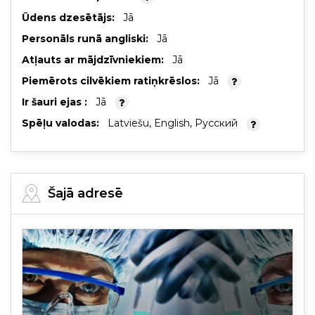
Ūdens dzesētājs:
Jā
Personāls runā angliski:
Jā
Atļauts ar mājdzīvniekiem:
Jā
Piemērots cilvēkiem ratiņkrēslos:
Jā
Ir šauri ejas :
Jā
Spēļu valodas:
Latviešu, English, Русский
Šajā adresē