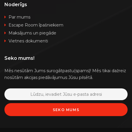
Noderīgs
Par mums
Escape Room īpašniekiem
Maksājums un piegāde
Vietnes dokumenti
Seko mums!
Mēs nesūtām Jums surogātpastu(spams)! Mēs tikai dažreiz
nosūtām akcijas piedāvājumus Jūsu pilsētā.
SEKO MUMS