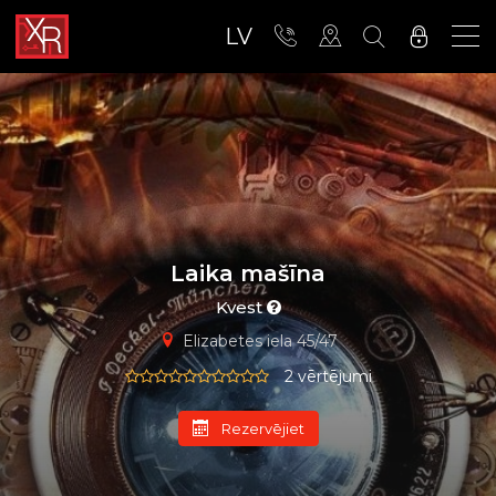
LV
Laika mašīna
Kvest
Elizabetes iela 45/47
2 vērtējumi
Rezervējiet