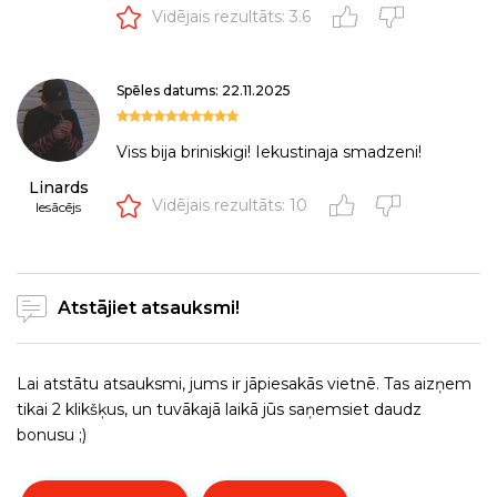
Vidējais rezultāts: 3.6
Spēles datums: 22.11.2025
Viss bija briniskigi! Iekustinaja smadzeni!
Linards
Vidējais rezultāts: 10
Iesācējs
Atstājiet atsauksmi!
Lai atstātu atsauksmi, jums ir jāpiesakās vietnē. Tas aizņem
tikai 2 klikšķus, un tuvākajā laikā jūs saņemsiet daudz
bonusu ;)