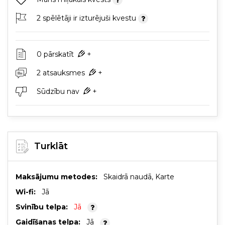
2 spēlētāji ir izturējuši kvestu
0 pārskatīt
+
2 atsauksmes
+
Sūdzību nav
+
Turklāt
Maksājumu metodes:
Skaidrā naudā, Karte
Wi-fi:
Jā
Svinību telpa:
Jā
Gaidīšanas telpa:
Jā