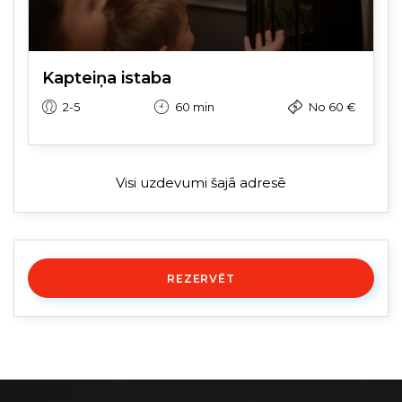
Kapteiņa istaba
2-5
60 min
No 60 €
Visi uzdevumi šajā adresē
REZERVĒT