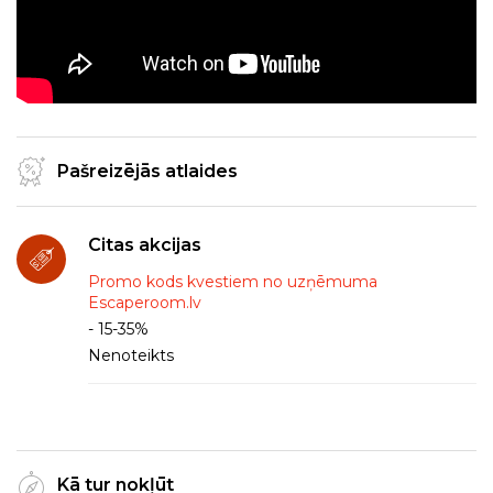
Pašreizējās atlaides
Citas akcijas
Promo kods kvestiem no uzņēmuma
Escaperoom.lv
- 15-35%
Nenoteikts
Kā tur nokļūt