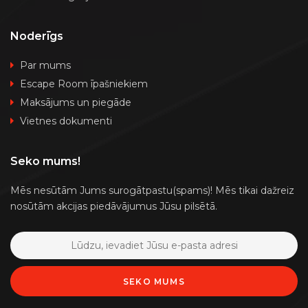
Noderīgs
Par mums
Escape Room īpašniekiem
Maksājums un piegāde
Vietnes dokumenti
Seko mums!
Mēs nesūtām Jums surogātpastu(spams)! Mēs tikai dažreiz
nosūtām akcijas piedāvājumus Jūsu pilsētā.
SEKO MUMS