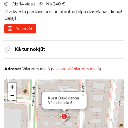
līdz 14 viesu
No 240 €
Divi kvesta piedzīvojumi un atpūtas telpa dzimšanas dienai!
Lielajā...
Rezervēt
Kā tur nokļūt
Adrese:
Vīlandes iela 5 (
visi kvesti Vīlandes iela 5
)
+
−
×
Kvest Disko dancer
Vīlandes iela 5