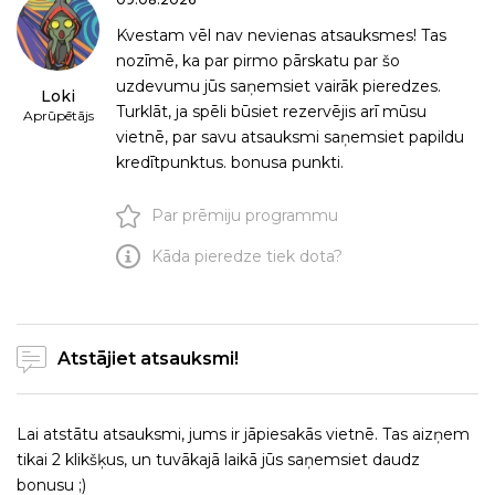
Kvestam vēl nav nevienas atsauksmes! Tas
nozīmē, ka par pirmo pārskatu par šo
uzdevumu jūs saņemsiet vairāk
pieredzes
.
Loki
Turklāt, ja spēli būsiet rezervējis arī mūsu
Aprūpētājs
vietnē, par savu atsauksmi saņemsiet papildu
kredītpunktus.
bonusa punkti
.
Par prēmiju programmu
Kāda pieredze tiek dota?
Atstājiet atsauksmi!
Lai atstātu atsauksmi, jums ir jāpiesakās vietnē. Tas aizņem
tikai 2 klikšķus, un tuvākajā laikā jūs saņemsiet daudz
bonusu ;)