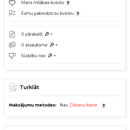
Mans mīļākais kvests
Esmu pabeidzis šo kvestu
0 pārskatīt
+
0 atsauksme
+
Sūdzību nav
+
Turklāt
Maksājumu metodes:
Nav,
Dāvanu karte