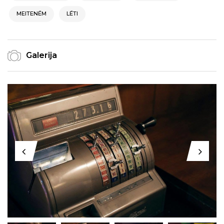
MEITENĒM
LĒTI
Galerija