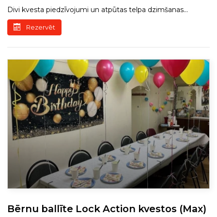
Divi kvesta piedzīvojumi un atpūtas telpa dzimšanas...
Rezervēt
Bērnu ballīte Lock Action kvestos (Max)