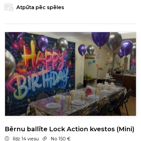
Atpūta pēc spēles
Bērnu ballīte Lock Action kvestos (Mini)
līdz 14 viesu
No 150 €