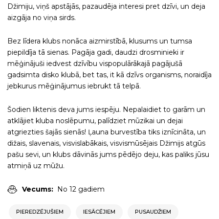
Džimiju, viņš apstājās, pazaudēja interesi pret dzīvi, un deja
aizgāja no viņa sirds.
Bez līdera klubs nonāca aizmirstībā, klusums un tumsa
piepildīja tā sienas. Pagāja gadi, daudzi drosminieki ir
mēģinājuši iedvest dzīvību vispopulārākajā pagājušā
gadsimta disko klubā, bet tas, it kā dzīvs organisms, noraidīja
jebkurus mēģinājumus iebrukt tā telpā.
Šodien liktenis deva jums iespēju. Nepalaidiet to garām un
atklājiet kluba noslēpumu, palīdziet mūzikai un dejai
atgriezties šajās sienās! Ļauna burvestība tiks iznīcināta, un
dižais, slavenais, visvislabākais, visvismūsējais Džimijs atgūs
pašu sevi, un klubs dāvinās jums pēdējo deju, kas paliks jūsu
atmiņā uz mūžu.
Vecums:
No 12 gadiem
PIEREDZĒJUŠIEM
IESĀCĒJIEM
PUSAUDŽIEM