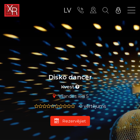
LV
Disko dancer
Kvest
Vīlandes iela 5
0 vērtējums
Rezervējiet