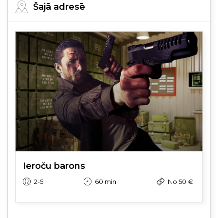
Šajā adresē
Ieroču barons
2-5
60 min
No 50 €