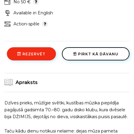
No 50 €
Available in English
Action-spēle
REZERVĒT
PIRKT KĀ DĀVANU
Apraksts
Dzīves prieks, mūžīgie svētki, kustības mūzika piepildīja
pagājušā gadsimta 70.–80. gadu disko klubu, kura dvēsele
bija DŽIMIJS, dejotājs no dieva, visskaistākais puisis pasaulē.
Taču kādu dienu notikusi nelaime: dejas mūza pameta