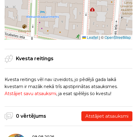
Leaflet
|
©
OpenStreetMap
Kvesta reitings
Kvesta reitings vēl nav izveidots, jo pēdējā gada laikā
kvestam ir mazāk nekā trīs apstiprinātas atsauksmes.
Atstājiet savu atsauksmi
, ja esat spēlējis šo kvestu!
0 vērtējums
Atstājiet atsauksmi
09.08.2026