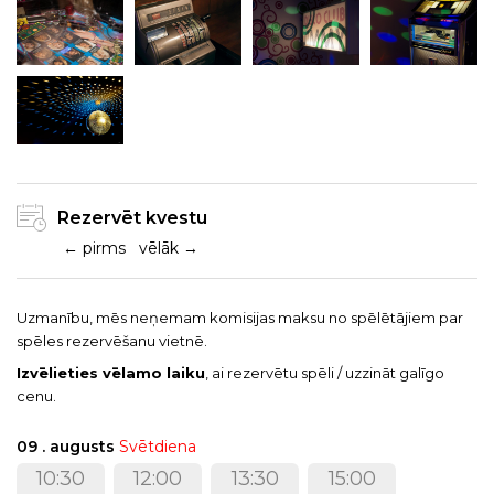
Rezervēt kvestu
← pirms
vēlāk →
Uzmanību, mēs neņemam komisijas maksu no spēlētājiem par
spēles rezervēšanu vietnē.
Izvēlieties vēlamo laiku
, ai rezervētu spēli / uzzināt galīgo
cenu.
09 . augusts
Svētdiena
10:30
12:00
13:30
15:00