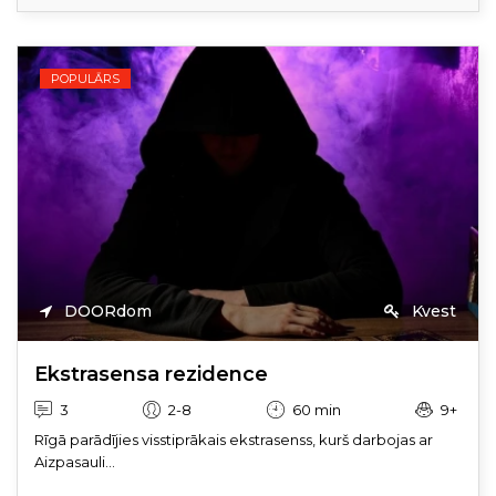
POPULĀRS
DOORdom
Kvest
Ekstrasensa rezidence
3
2-8
60 min
9+
Rīgā parādījies visstiprākais ekstrasenss, kurš darbojas ar
Aizpasauli...