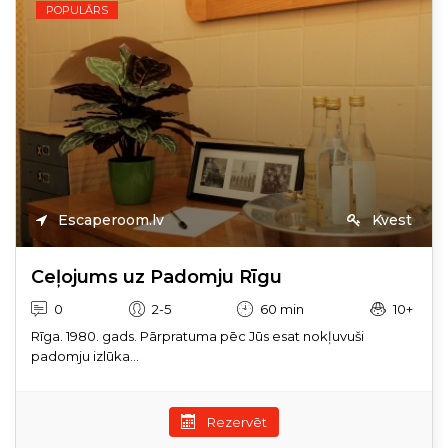
POPULĀRS
Escaperoom.lv
Kvest
Ceļojums uz Padomju Rīgu
0
2-5
60 min
10+
Rīga. 1980. gads. Pārpratuma pēc Jūs esat nokļuvuši
padomju izlūka...
Rezervēt