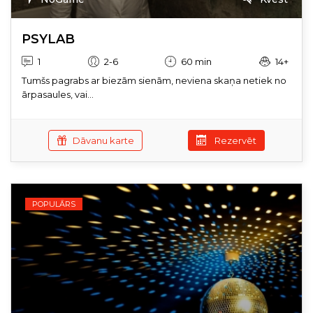
PSYLAB
1
2-6
60 min
14+
Tumšs pagrabs ar biezām sienām, neviena skaņa netiek no
ārpasaules, vai...
Dāvanu karte
Rezervēt
POPULĀRS