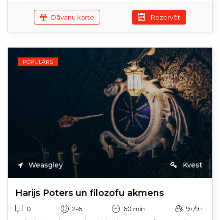
Dāvanu karte
Rezervēt
POPULĀRS
Weasgley
Kvest
Harijs Poters un filozofu akmens
0
2-6
60 min
9+/9+