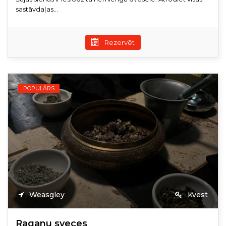
sastāvdaļas...
Rezervēt
POPULĀRS
Weasgley
Kvest
Raganu sveces