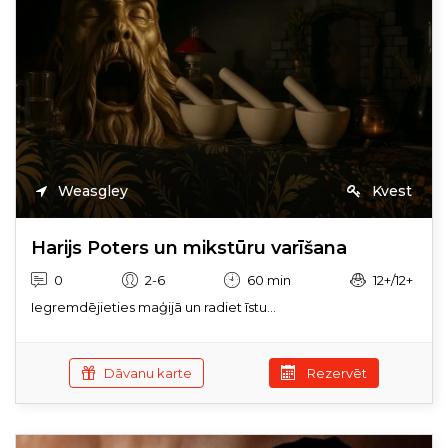
Weasgley
Kvest
Harijs Poters un mikstūru varīšana
0
2-6
60 min
12+/12+
Iegremdējieties maģijā un radiet īstu...
Dāvanu karte
Rezervēt