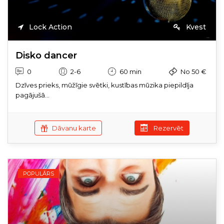
Lock Action
Kvest
Disko dancer
0
2-6
60 min
No 50 €
Dzīves prieks, mūžīgie svētki, kustības mūzika piepildīja
pagājušā...
Dāvanu karte
Rezervēt
POPULĀRS