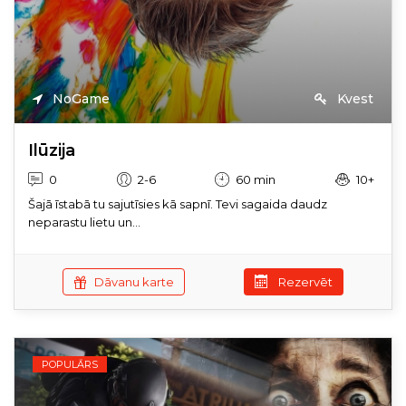
NoGame
Kvest
Ilūzija
0
2-6
60 min
10+
Šajā īstabā tu sajutīsies kā sapnī. Tevi sagaida daudz
neparastu lietu un...
Dāvanu karte
Rezervēt
POPULĀRS