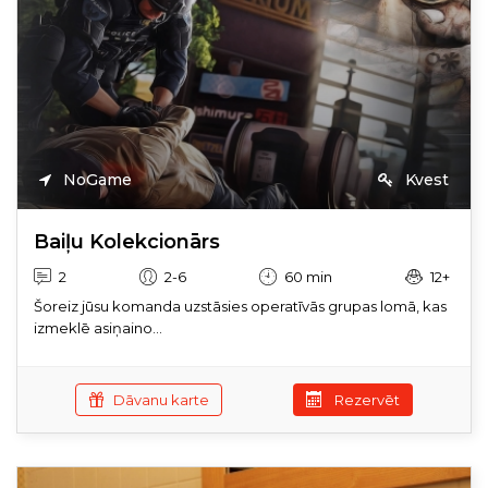
NoGame
Kvest
Baiļu Kolekcionārs
2
2-6
60 min
12+
Šoreiz jūsu komanda uzstāsies operatīvās grupas lomā, kas
izmeklē asiņaino...
Dāvanu karte
Rezervēt