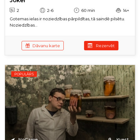
Joker
2
2-6
60 min
14+
Gotemas ielas ir noziedzības pārpildītas, tā saindē pilsētu.
Noziedzības...
Dāvanu karte
Rezervēt
POPULĀRS
NoGame
Kvest