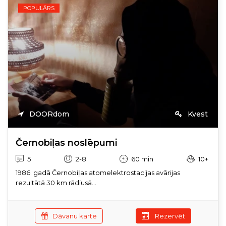
POPULĀRS
DOORdom
Kvest
Černobiļas noslēpumi
5
2-8
60 min
10+
1986. gadā Černobiļas atomelektrostacijas avārijas
rezultātā 30 km rādiusā...
Dāvanu karte
Rezervēt