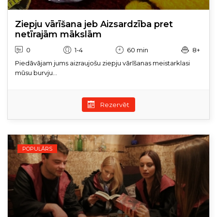
Ziepju vārīšana jeb Aizsardzība pret
netīrajām mākslām
0
1-4
60 min
8+
Piedāvājam jums aizraujošu ziepju vārīšanas meistarklasi
mūsu burvju...
Rezervēt
POPULĀRS