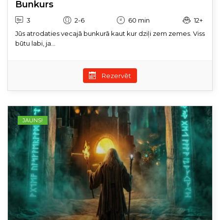
Bunkurs
3
2-6
60 min
12+
Jūs atrodaties vecajā bunkurā kaut kur dziļi zem zemes. Viss
būtu labi, ja...
Rezervēt
JAUNS!