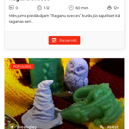
0
1-12
60 min
12+
Mēs jums piedāvājam “Raganu sveces” kurās jūs sajutīsiet kā
raganas sen...
Rezervēt
POPULĀRS
Weasgley
Kvest