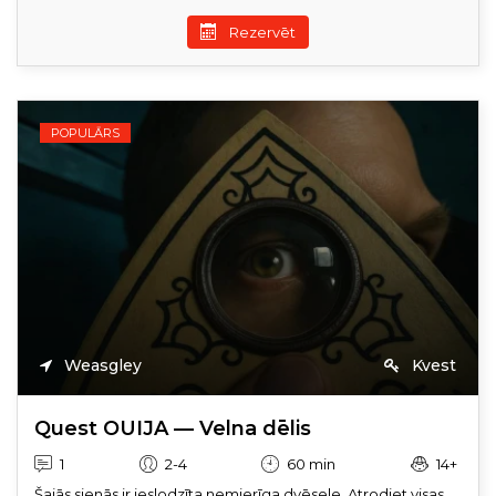
Rezervēt
POPULĀRS
Weasgley
Kvest
Quest OUIJA — Velna dēlis
1
2-4
60 min
14+
Šajās sienās ir ieslodzīta nemierīga dvēsele. Atrodiet visas