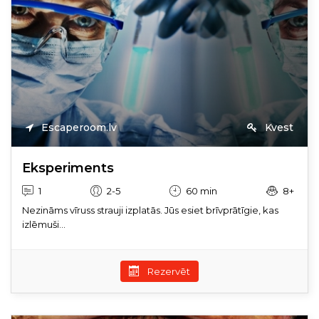
Escaperoom.lv
Kvest
Eksperiments
1
2-5
60 min
8+
Nezināms vīruss strauji izplatās. Jūs esiet brīvprātīgie, kas
izlēmuši...
Rezervēt