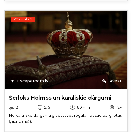
POPULĀRS
Escaperoom.lv
Kvest
Šerloks Holmss un karaliskie dārgumi
2
2-5
60 min
12+
No karalisko dārgumu glabātuves regulāri pazūd dārglietas.
Ļaundaris(i)...