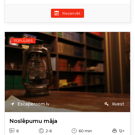
Rezervēt
POPULĀRS
Escaperoom.lv
Kvest
Noslēpumu māja
6
2-6
60 min
12+