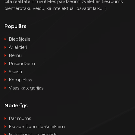
cita realitāte ir tuvu! Mēs palīdzēsim izvēlēties tieši Jums
piemērotāku veidu, kā intelektuāli pavadīt laiku. ;)
Populārs
Biedējošie
Ar aktieri
Bērnu
Pusaudžiem
Skaisti
Komplekss
Visas kategorijas
Noderīgs
Par mums
Escape Room īpašniekiem
Maksājums un piegāde