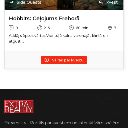
Side Quests
Kvest
Hobbits: Ceļojums Ereborā
0
2-6
60 min
7+
Atklāj slēptos vārtus Vientuļā kalna varenajās klintīs un
atgūsti...
Vairāk par kvestu
Extrareality - Portāls par kvestiem un interaktīvām spēlēm,