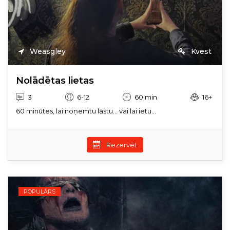
Weasgley
Kvest
Nolādētas lietas
3
6-12
60 min
16+
60 minūtes, lai noņemtu lāstu… vai lai ietu...
Rezervēt
POPULĀRS