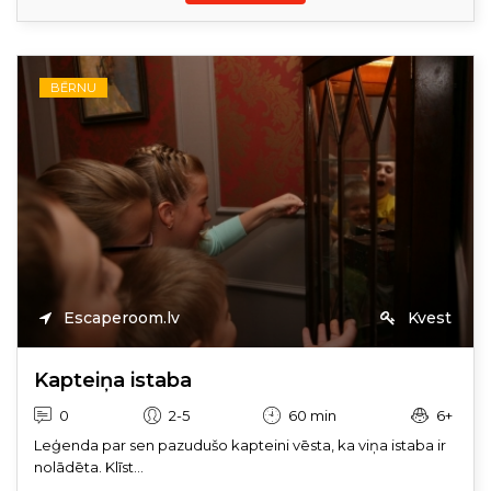
BĒRNU
Escaperoom.lv
Kvest
Kapteiņa istaba
0
2-5
60 min
6+
Leģenda par sen pazudušo kapteini vēsta, ka viņa istaba ir
nolādēta. Klīst...