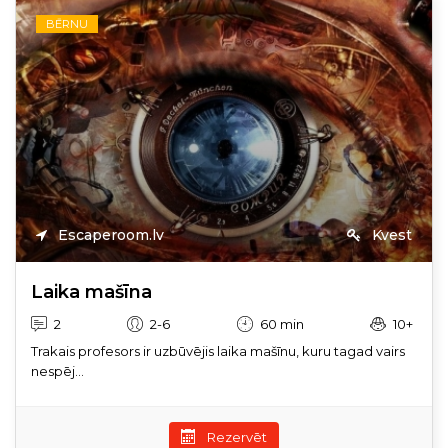
BĒRNU
Escaperoom.lv
Kvest
Laika mašīna
2
2-6
60 min
10+
Trakais profesors ir uzbūvējis laika mašīnu, kuru tagad vairs
nespēj...
Rezervēt