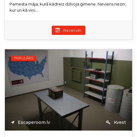
Pamesta māja, kurā kādreiz dzīvoja ģimene. Neviens nezin,
kur un kā viņi...
Rezervēt
POPULĀRS
Escaperoom.lv
Kvest