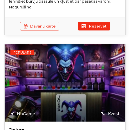
Ienirstiet burvju pasaulē un kļūstiet par pasakas varoni!
Noguruši no...
Dāvanu karte
Rezervēt
POPULĀRS
NoGame
Kvest