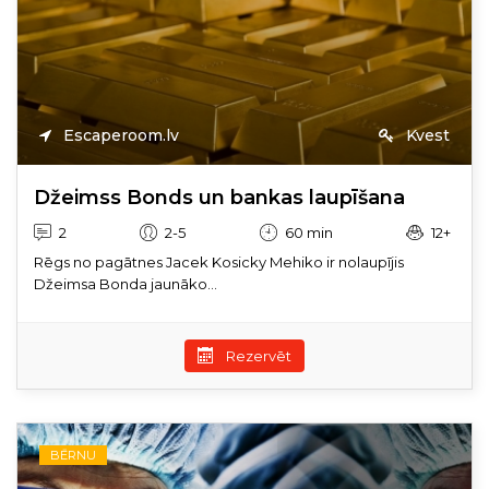
Escaperoom.lv
Kvest
Džeimss Bonds un bankas laupīšana
2
2-5
60 min
12+
Rēgs no pagātnes Jacek Kosicky Mehiko ir nolaupījis
Džeimsa Bonda jaunāko...
Rezervēt
BĒRNU