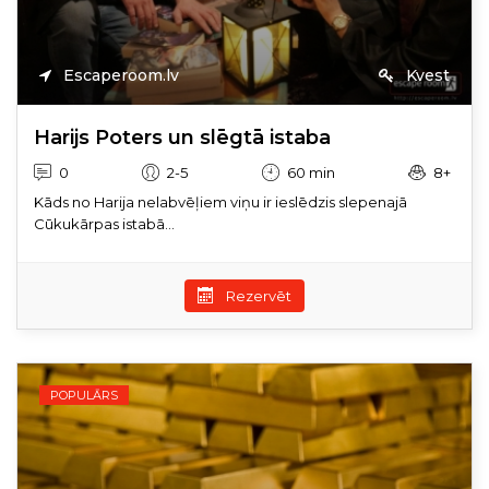
Escaperoom.lv
Kvest
Harijs Poters un slēgtā istaba
0
2-5
60 min
8+
Kāds no Harija nelabvēļiem viņu ir ieslēdzis slepenajā
Cūkukārpas istabā...
Rezervēt
POPULĀRS