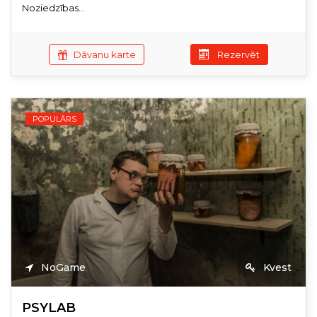
Noziedzības...
Dāvanu karte
Rezervēt
POPULĀRS
NoGame
Kvest
PSYLAB