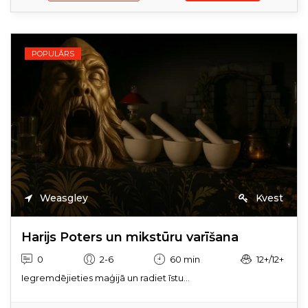
POPULĀRS
Weasgley
Kvest
Harijs Poters un mikstūru varīšana
0
2-6
60 min
12+/12+
Iegremdējieties maģijā un radiet īstu...