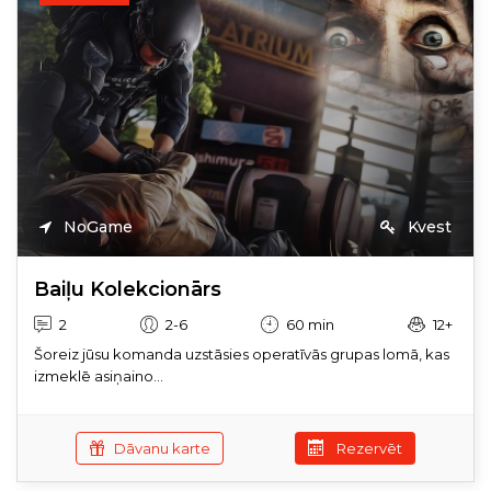
NoGame
Kvest
Baiļu Kolekcionārs
2
2-6
60 min
12+
Šoreiz jūsu komanda uzstāsies operatīvās grupas lomā, kas
izmeklē asiņaino...
Dāvanu karte
Rezervēt