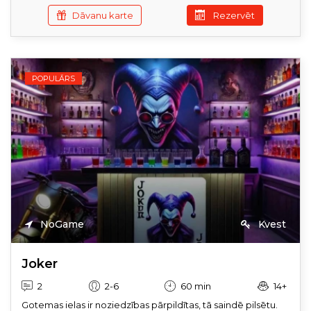
Dāvanu karte
Rezervēt
POPULĀRS
NoGame
Kvest
Joker
2
2-6
60 min
14+
Gotemas ielas ir noziedzības pārpildītas, tā saindē pilsētu.