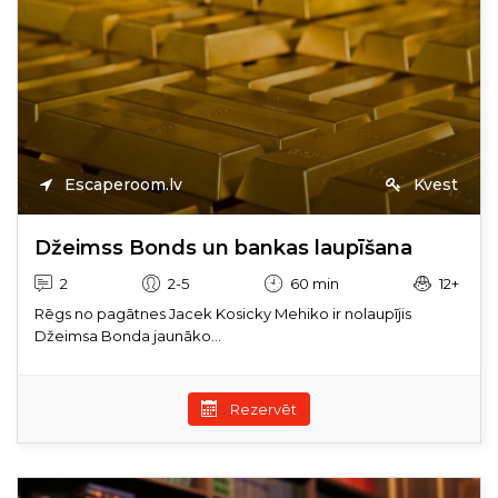
Escaperoom.lv
Kvest
Džeimss Bonds un bankas laupīšana
2
2-5
60 min
12+
Rēgs no pagātnes Jacek Kosicky Mehiko ir nolaupījis
Džeimsa Bonda jaunāko...
Rezervēt