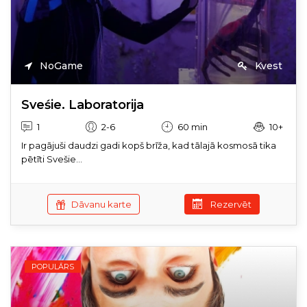
NoGame
Kvest
Sveśie. Laboratorija
1
2-6
60 min
10+
Ir pagājuši daudzi gadi kopš brīža, kad tālajā kosmosā tika
pētīti Svešie...
Dāvanu karte
Rezervēt
POPULĀRS