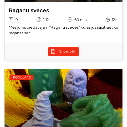
Raganu sveces
0
1-12
60 min
12+
Mēs jums piedāvājam “Raganu sveces” kurās jūs sajutīsiet kā
raganas sen...
Rezervēt
POPULĀRS