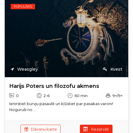
POPULĀRS
Weasgley
Kvest
Harijs Poters un filozofu akmens
0
2-6
60 min
9+/9+
Ienirstiet burvju pasaulē un kļūstiet par pasakas varoni!
Noguruši no...
Dāvanu karte
Rezervēt