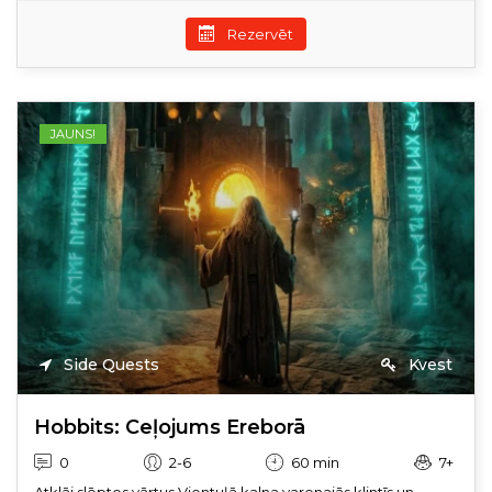
Rezervēt
JAUNS!
Side Quests
Kvest
Hobbits: Ceļojums Ereborā
0
2-6
60 min
7+
Atklāj slēptos vārtus Vientuļā kalna varenajās klintīs un