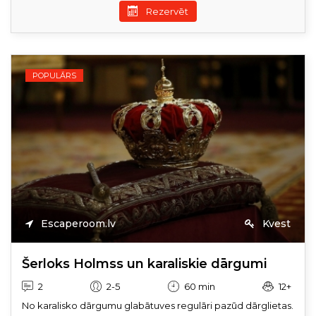
Rezervēt
POPULĀRS
Escaperoom.lv
Kvest
Šerloks Holmss un karaliskie dārgumi
2
2-5
60 min
12+
No karalisko dārgumu glabātuves regulāri pazūd dārglietas.