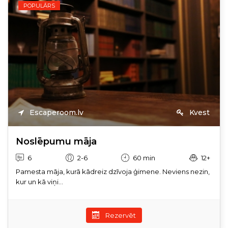
POPULĀRS
Escaperoom.lv
Kvest
Noslēpumu māja
6
2-6
60 min
12+
Pamesta māja, kurā kādreiz dzīvoja ģimene. Neviens nezin,
kur un kā viņi...
Rezervēt