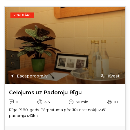
POPULĀRS
Escaperoom.lv
Kvest
Ceļojums uz Padomju Rīgu
0
2-5
60 min
10+
Rīga. 1980. gads. Pārpratuma pēc Jūs esat nokļuvuši
padomju izlūka...