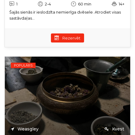
1
2-4
60 min
14+
Šajās sienās ir ieslodzīta nemierīga dvēsele. Atrodiet visas
sastāvdaļas...
Rezervēt
POPULĀRS
Weasgley
Kvest