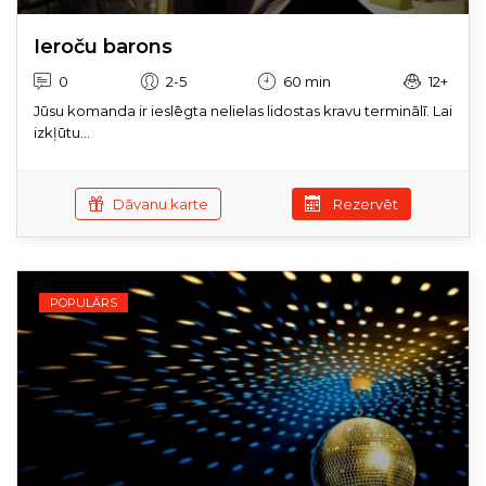
Ieroču barons
0
2-5
60 min
12+
Jūsu komanda ir ieslēgta nelielas lidostas kravu terminālī. Lai
izkļūtu...
Dāvanu karte
Rezervēt
POPULĀRS