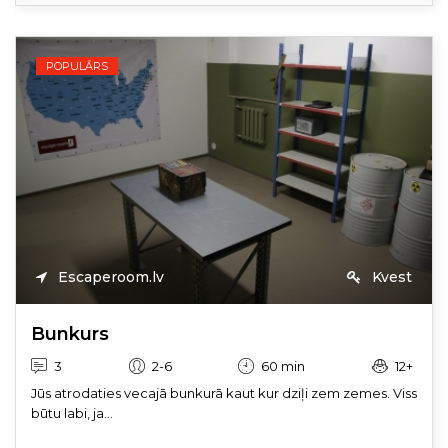
POPULĀRS
Escaperoom.lv
Kvest
Bunkurs
3
2-6
60 min
12+
Jūs atrodaties vecajā bunkurā kaut kur dziļi zem zemes. Viss
būtu labi, ja...