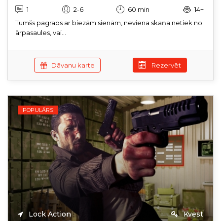
1
2-6
60 min
14+
Tumšs pagrabs ar biezām sienām, neviena skaņa netiek no
ārpasaules, vai...
Dāvanu karte
Rezervēt
POPULĀRS
Lock Action
Kvest