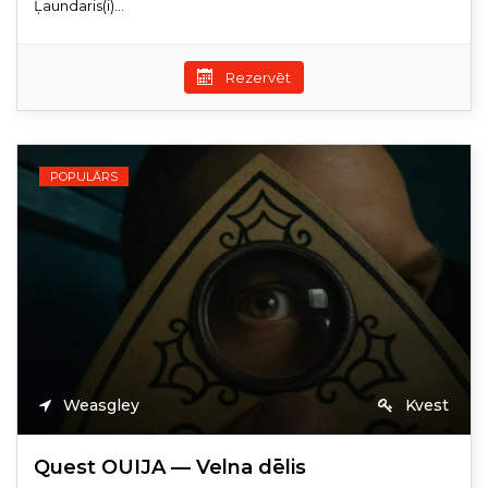
Ļaundaris(i)...
Rezervēt
POPULĀRS
Weasgley
Kvest
Quest OUIJA — Velna dēlis