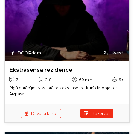
DOORdom
Kvest
Ekstrasensa rezidence
3
2-8
60 min
9+
Rīgā parādījies visstiprākais ekstrasenss, kurš darbojas ar
Aizpasauli...
Dāvanu karte
Rezervēt