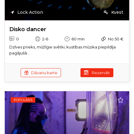
Lock Action
Kvest
Disko dancer
0
2-6
60 min
No 50 €
Dzīves prieks, mūžīgie svētki, kustības mūzika piepildīja
pagājušā...
Dāvanu karte
Rezervēt
POPULĀRS