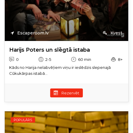
Escaperoom.lv
Kvest
Harijs Poters un slēgtā istaba
0
2-5
60 min
8+
Kāds no Harija nelabvēļiem viņu ir ieslēdzis slepenajā
Cūkukārpas istabā...
Rezervēt
POPULĀRS