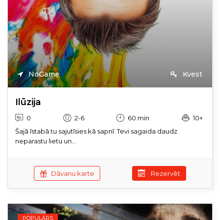
NoGame
Kvest
Ilūzija
0
2-6
60 min
10+
Šajā īstabā tu sajutīsies kā sapnī. Tevi sagaida daudz
neparastu lietu un...
Dāvanu karte
Rezervēt
POPULĀRS