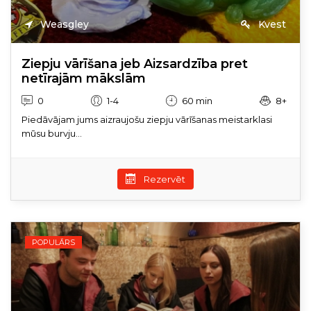
Weasgley
Kvest
Ziepju vārīšana jeb Aizsardzība pret
netīrajām mākslām
0
1-4
60 min
8+
Piedāvājam jums aizraujošu ziepju vārīšanas meistarklasi
mūsu burvju...
Rezervēt
POPULĀRS