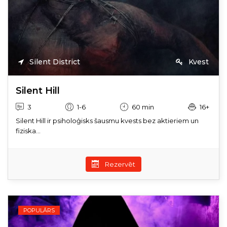
Silent District
Kvest
Silent Hill
3
1-6
60 min
16+
Silent Hill ir psiholoģisks šausmu kvests bez aktieriem un
fiziska...
Rezervēt
POPULĀRS